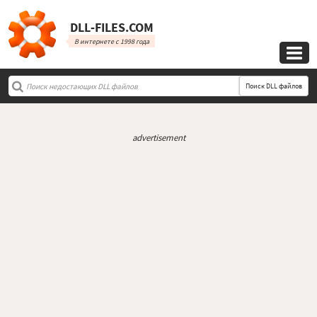
DLL‑FILES.COM
В интернете с 1998 года

Поиск DLL файлов
advertisement