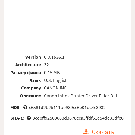
Version
0.3.1536.1
Architecture
32
Размер файла
0.15 MB
Язык
U.S. English
Company
CANON INC.
Описание
Canon Inbox Printer Driver Filter DLL
MD5:
c6581d2b25111be989cc6e01dc4c3932
SHA-1:
3cd0ff92500603d3678cca3ffdf51e54de33dfe0
Скачать