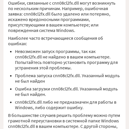
Ошибки, связанные с cnn08cl2fx.dll могут возникнуть
по нескольким причинам. Например, ошибочная
заявка: cnn08cl2fx.dll было удалено или потеряно,
искажено вредоносными программами,
присутствующими в вашем компьютере; или
поврежденная система Windows.
Наиболее часто встречающиеся сообщения об
ошибках:
Невозможен запуск программы, так как
cnn08cl2fx.dll не найдено в вашем компьютере.
Попытайтесь повторно установить программу для
устранения этой проблемы.
Проблема запуска cnn08cl2fx.dll. Указанный модуль
не был найден
Ошибка загрузки cnn08cl2fx.dll. Указанный модуль
не был найден.
cnn08cl2fx.dll либо не предназначен для работы в
Windows, либо содержит ошибку.
В большинстве случаев решить проблему можно путем
грамотной переустановки в системной папке Windows
cnn08cl2fx.dll в вашем компьютере. С другой стороны,