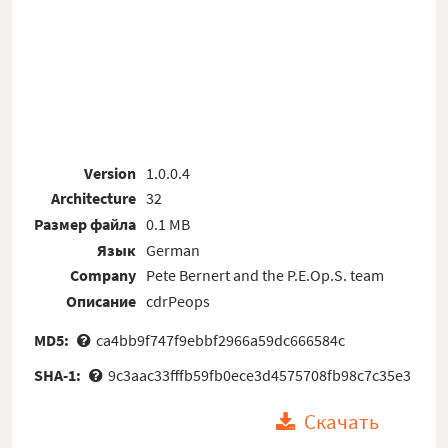
Version
1.0.0.4
Architecture
32
Размер файла
0.1 MB
Язык
German
Company
Pete Bernert and the P.E.Op.S. team
Описание
cdrPeops
MD5:
ca4bb9f747f9ebbf2966a59dc666584c
SHA-1:
9c3aac33fffb59fb0ece3d4575708fb98c7c35e3
Скачать