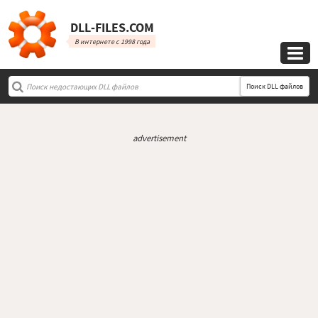
DLL‑FILES.COM
В интернете с 1998 года

Поиск DLL файлов
advertisement